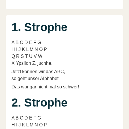
1. Strophe
A B C D E F G
H I J K L M N O P
Q R S T U V W
X Ypsilon Z, juchhe.
Jetzt können wir das ABC,
so geht unser Alphabet.
Das war gar nicht mal so schwer!
2. Strophe
A B C D E F G
H I J K L M N O P