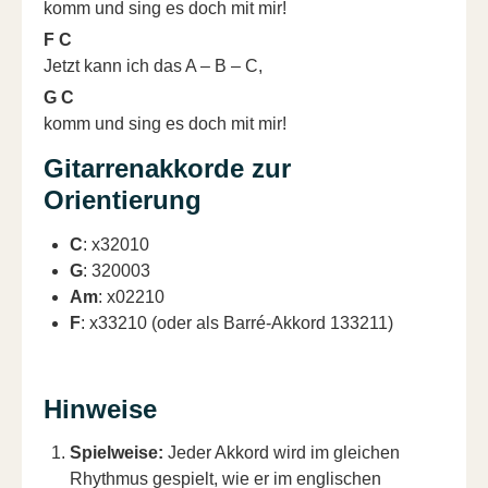
komm und sing es doch mit mir!
F C
Jetzt kann ich das A – B – C,
G C
komm und sing es doch mit mir!
Gitarrenakkorde zur
Orientierung
C
: x32010
G
: 320003
Am
: x02210
F
: x33210 (oder als Barré-Akkord 133211)
Hinweise
Spielweise:
Jeder Akkord wird im gleichen
Rhythmus gespielt, wie er im englischen