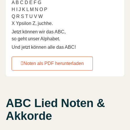
A B C D E F G
H I J K L M N O P
Q R S T U V W
X Ypsilon Z, juchhe.
Jetzt können wir das ABC,
so geht unser Alphabet.
Und jetzt können alle das ABC!
Noten als PDF herunterladen
ABC Lied Noten &
Akkorde