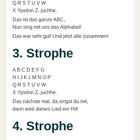
Q R S T U V W
X Ypsilon Z, juchhe.
Das ist das ganze ABC,
Nun sing mit uns das Alphabet!
Das war sehr gut! Und jetzt alle zusammen!
3. Strophe
A B C D E F G
H I J K L M N O P
Q R S T U V W
X Ypsilon Z, juchhe.
Das nächste mal, da singst du mit,
dann wird dieses Lied ein Hit!
4. Strophe